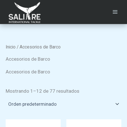
Ir
Saltar
Saltar
al
a
al
contenido
la
pie
navegación
de
principal
página
Inicio
/ Accesorios de Barco
Accesorios de Barco
Accesorios de Barco
Mostrando 1–12 de 77 resultados