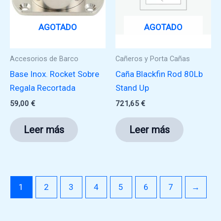
AGOTADO
AGOTADO
Accesorios de Barco
Cañeros y Porta Cañas
Base Inox. Rocket Sobre
Caña Blackfin Rod 80Lb
Regala Recortada
Stand Up
59,00
€
721,65
€
Leer más
Leer más
1
2
3
4
5
6
7
→