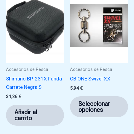
Accesorios de Pesca
Accesorios de Pesca
Shimano BP-231X Funda
CB ONE Swivel XX
Carrete Negra S
5,94
€
31,36
€
Es
Seleccionar
pr
opciones
Añadir al
ti
carrito
mú
va