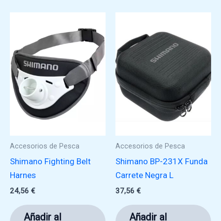
La
op
se
pu
ele
en
la
pá
de
pr
Accesorios de Pesca
Accesorios de Pesca
Shimano Fighting Belt
Shimano BP-231X Funda
Harnes
Carrete Negra L
24,56
€
37,56
€
Añadir al
Añadir al