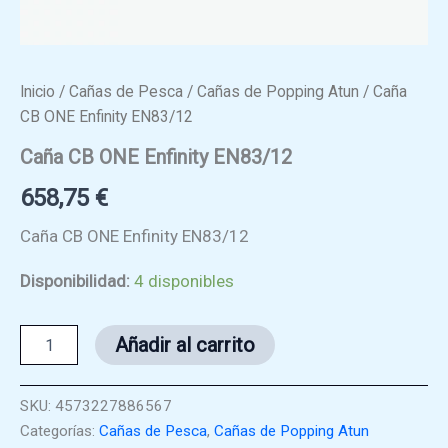
Inicio
/
Cañas de Pesca
/
Cañas de Popping Atun
/ Caña
CB ONE Enfinity EN83/12
Caña CB ONE Enfinity EN83/12
658,75
€
Caña CB ONE Enfinity EN83/12
Disponibilidad:
4 disponibles
Caña
Añadir al carrito
CB
ONE
Enfinity
SKU:
4573227886567
EN83/12
Categorías:
Cañas de Pesca
,
Cañas de Popping Atun
cantidad