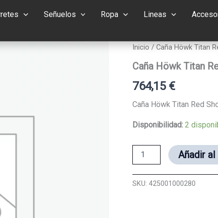
rretes
Señuelos
Ropa
Lineas
Accesor
Inicio
/ Caña Höwk Titan Re
Caña Höwk Titan Red
764,15
€
Caña Höwk Titan Red Shor
Disponibilidad:
2 disponi
Caña
Añadir al
Höwk
Titan
Red
SKU:
425001000280
Short
(
Black
)