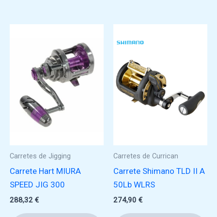
Carretes de Jigging
Carretes de Currican
Carrete Hart MIURA
Carrete Shimano TLD II A
SPEED JIG 300
50Lb WLRS
288,32
€
274,90
€