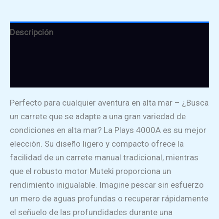
Descripción
Información adicional
Valoraciones (0)
Perfecto para cualquier aventura en alta mar – ¿Busca
un carrete que se adapte a una gran variedad de
condiciones en alta mar? La Plays 4000A es su mejor
elección. Su diseño ligero y compacto ofrece la
facilidad de un carrete manual tradicional, mientras
que el robusto motor Muteki proporciona un
rendimiento inigualable. Imagine pescar sin esfuerzo
un mero de aguas profundas o recuperar rápidamente
el señuelo de las profundidades durante una