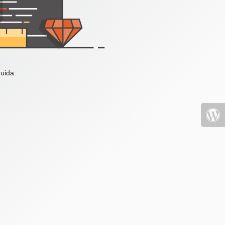
uida.