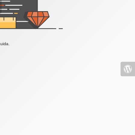
uida.