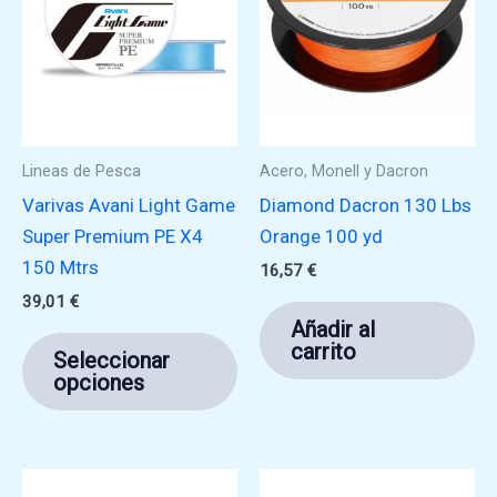
Lineas de Pesca
Acero, Monell y Dacron
Varivas Avani Light Game
Diamond Dacron 130 Lbs
Super Premium PE X4
Orange 100 yd
150 Mtrs
16,57
€
39,01
€
Añadir al
Este
carrito
Seleccionar
producto
opciones
tiene
múltiples
variantes.
Las