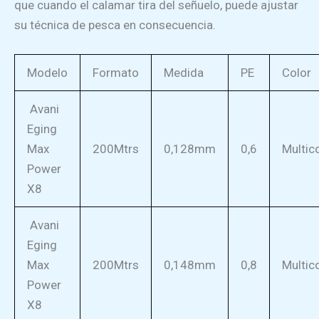
que cuando el calamar tira del señuelo, puede ajustar
su técnica de pesca en consecuencia.
Modelo
Formato
Medida
PE
Color
Avani
Eging
Max
200Mtrs
0,128mm
0,6
Multic
Power
X8
Avani
Eging
Max
200Mtrs
0,148mm
0,8
Multic
Power
X8