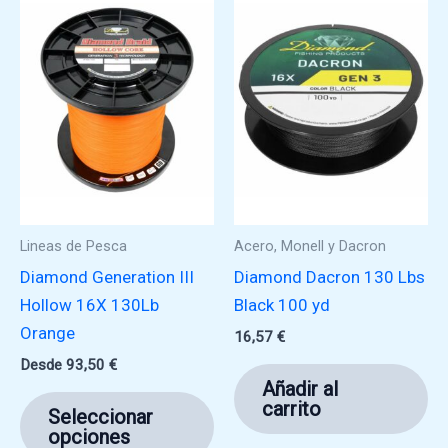
opciones
se
pueden
elegir
en
la
página
de
producto
Lineas de Pesca
Acero, Monell y Dacron
Diamond Generation III
Diamond Dacron 130 Lbs
Hollow 16X 130Lb
Black 100 yd
Orange
16,57
€
Desde
93,50
€
Añadir al
Este
carrito
Seleccionar
producto
opciones