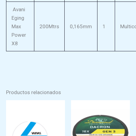
Avani
Eging
Max
200Mtrs
0,165mm
1
Multic
Power
X8
Productos relacionados