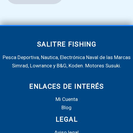
tiene
múltiples
variantes.
Las
opciones
se
SALITRE FISHING
pueden
Pesca Deportiva, Nautica, Electrónica Naval de las Marcas
elegir
Simrad, Lowrance y B&G, Koden. Motores Susuki.
en
la
página
ENLACES DE INTERÉS
de
Mi Cuenta
producto
Blog
LEGAL
Aviso legal