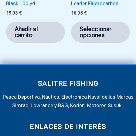
Black 100 yd
Leader Fluorocarbon
19,03
€
16,95
€
Es
Añadir al
Seleccionar
pr
carrito
opciones
ti
mú
va
La
op
se
SALITRE FISHING
pu
Pesca Deportiva, Nautica, Electrónica Naval de las Marcas
ele
Simrad, Lowrance y B&G, Koden. Motores Susuki.
en
la
pá
ENLACES DE INTERÉS
de