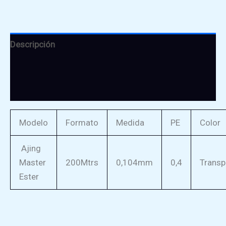
Descripción
Información adicional
Valoraciones (0)
Modelo
Formato
Medida
PE
Color
Ajing
Master
200Mtrs
0,104mm
0,4
Transp
Ester