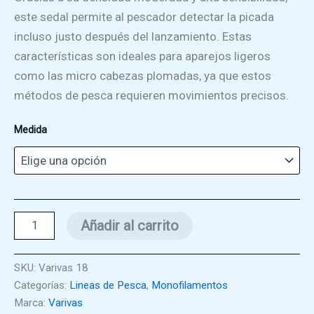
este sedal permite al pescador detectar la picada
incluso justo después del lanzamiento. Estas
características son ideales para aparejos ligeros
como las micro cabezas plomadas, ya que estos
métodos de pesca requieren movimientos precisos.
Medida
Varivas
Añadir al carrito
Ajing
Master
Ester
SKU:
Varivas 18
200
Categorías:
Lineas de Pesca
,
Monofilamentos
Mtrs
cantidad
Marca:
Varivas