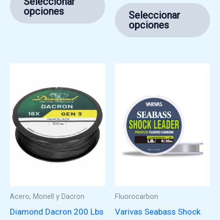
Seleccionar
producto
Es
opciones
Seleccionar
tiene
pr
opciones
múltiples
ti
variantes.
mú
Las
va
opciones
La
se
op
pueden
se
elegir
pu
en
ele
la
en
página
la
de
pá
producto
de
pr
Acero, Monell y Dacron
Fluorocarbon
Diamond Dacron 200 Lbs
Varivas Seabass Shock