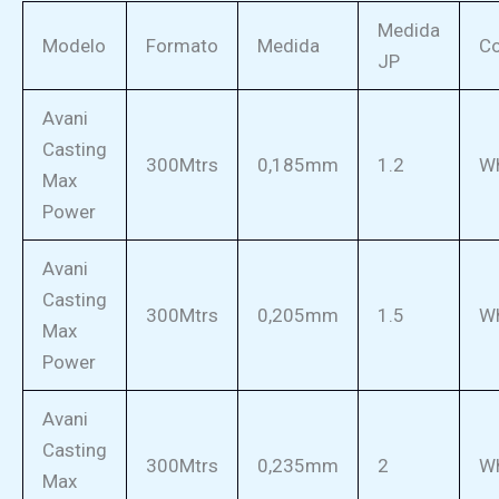
Medida
Modelo
Formato
Medida
Co
JP
Avani
Casting
300Mtrs
0,185mm
1.2
Wh
Max
Power
Avani
Casting
300Mtrs
0,205mm
1.5
Wh
Max
Power
Avani
Casting
300Mtrs
0,235mm
2
Wh
Max