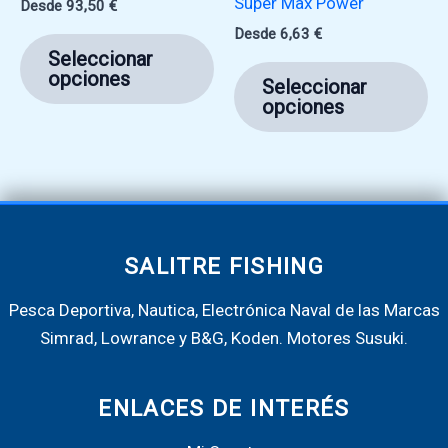
Super Max Power
Desde
93,50
€
Desde
6,63
€
Este
Seleccionar
producto
Es
opciones
Seleccionar
tiene
pr
opciones
múltiples
ti
variantes.
mú
Las
va
opciones
La
se
op
pueden
se
SALITRE FISHING
elegir
pu
Pesca Deportiva, Nautica, Electrónica Naval de las Marcas
en
ele
Simrad, Lowrance y B&G, Koden. Motores Susuki.
la
en
página
la
de
pá
ENLACES DE INTERÉS
producto
de