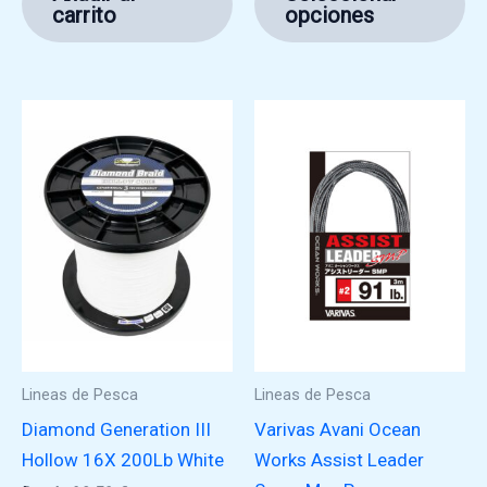
pr
carrito
opciones
ti
mú
va
La
op
se
pu
ele
en
la
pá
de
pr
Lineas de Pesca
Lineas de Pesca
Diamond Generation III
Varivas Avani Ocean
Hollow 16X 200Lb White
Works Assist Leader