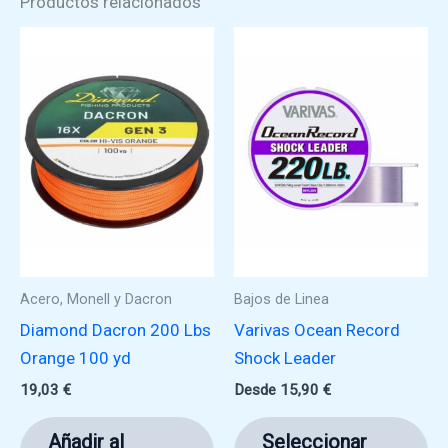
Productos relacionados
Acero, Monell y Dacron
Bajos de Linea
Diamond Dacron 200 Lbs
Varivas Ocean Record
Orange 100 yd
Shock Leader
19,03
€
Desde
15,90
€
Es
Añadir al
Seleccionar