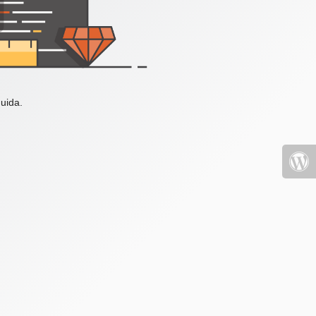
uida.